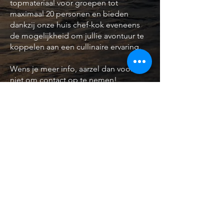
topmateriaal voor groepen tot
maximaal 20 personen en bieden
dankzij onze huis chef-kok eveneens
de mogelijkheid om jullie avontuur te
koppelen aan een cullinaire ervaring.
Wens je meer info, aarzel dan vooral
niet om contact op te nemen!
Contacteer ons