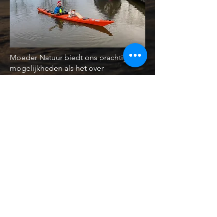
Moeder Natuur biedt ons prachtige
mogelijkheden als het over
kajakplezier gaat. Daarom doen we
met Kayakers For Nature graag iets
terug.
Ieder kajakavontuur opnieuw proberen
we zoveel mogelijk zwerfvuil uit het
water te halen.
Als iedereen z’n steentje bijdraagt, dan
zijn we ervan overtuigd dat we het
verschil kunnen maken.
Ieder jaar opnieuw organiseren we
gezamenlijke clean-up acties. Houd
dus zeker onze sociale media in de
gaten zodat we er een gezellige