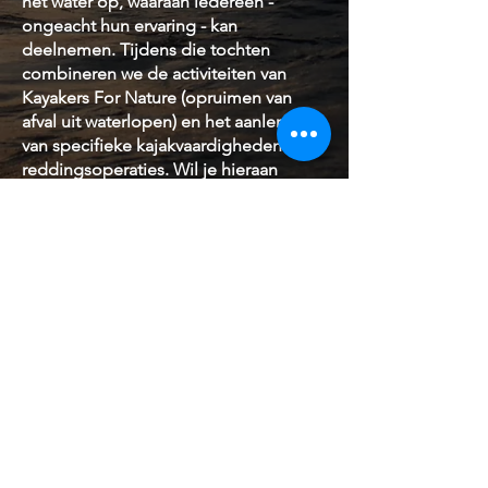
het water op, waaraan iedereen -
ongeacht hun ervaring - kan
deelnemen. Tijdens die tochten
combineren we de activiteiten van
Kayakers For Nature (opruimen van
afval uit waterlopen) en het aanleren
van specifieke kajakvaardigheden en
reddingsoperaties. Wil je hieraan
deelnemen, contacteer ons dan!
Contacteer ons
Contacteer ons