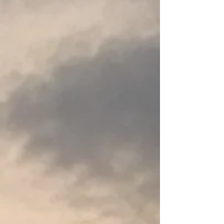
Helderheidsgeheugen
Meer weergeven
Deel dit product met je vrienden
Delen
Delen
Pinnen
Black Diamond - Storm 450 Headlamp
Mijn account
Volg uw bestelling
Winkelmandje
Toon prijzen
EUR