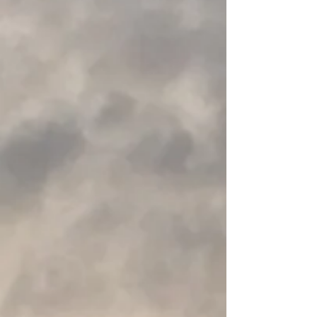
Black Diamond - Storm 450 Headlamp
€ 45,45
Op voorraad
Voeg meer toe
In winkelwagen
Naar checkout
Productgegevens
Merk:
Black Diamond
Voor de techneut die de beste, helderste, meest
waterdichte, functierijke hoofdlamp wil gebruiken voor snelle
activiteiten in een extreme omgeving. Wanneer je tijdens
een lange expeditie opgesloten zit zonder stroombron kan
je deze hoofdlamp op alkalinebatterijen laten werken.
Gewicht: 0.14 kg
Gewicht zonder batterijen: 59 g
Reikbreedte low: 12m - medium: 60m - high: 120m
Dual-Fuel: voeding met drie AAA alkalinecellen (inbegrepen)
of de oplaadbare BD 1500 Li-ion batterij en lader
IP67: waterdicht, werkt onder water gedurende 30 min.
Extra:
450 Lumen