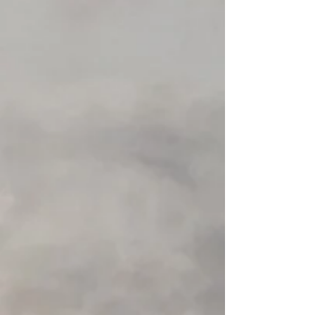
+2
Eckla kano kar 260
€ 98,35
Aanbieding
was
€ 114,88
Bespaar
14%
Laagste prijs in 30 dagen vóór korting: € 114,88
Op voorraad
Voeg meer toe
In winkelwagen
Naar checkout
Productgegevens
- afmetingen uitgevouwd: 78x50x45cm
- gewicht: 3,8 kg
- de banden van deze kanokar zijn nagelproof!
- laadcapaciteit 80 kg
Meer weergeven
Deel dit product met je vrienden
Delen
Delen
Pinnen
Eckla kano kar 260
Mijn account
Volg uw bestelling
Winkelmandje
Toon prijzen
EUR