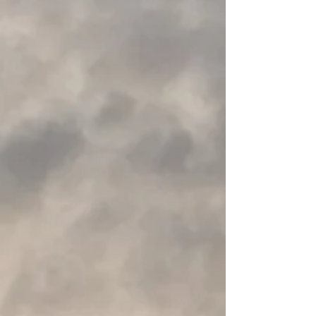
Laagste prijs in 30 dagen vóór korting: € 30,58
Op voorraad
Voeg meer toe
In winkelwagen
Naar checkout
Productgegevens
Deze paddle float is heel handig in gebruik. Zoals je op de
afbeelding kan zien hoef je er gewoon je peddel in te
schuiven en met de hesp vast te maken. De float is
eveneens voorzien van reflecterende banden.
Ideaal om mee te leren rollen of je zelf-redding te doen.
Foamy paddle float helps you with deep water re-entry.
+ Quick clip along with a blade sleeve reliably secures the
floatbag on your paddle.
+ Reflective accents to help in low visibility scenarios.
Meer weergeven
Deel dit product met je vrienden
Delen
Delen
Pinnen
HIKO Paddle float foam
Mijn account
Volg uw bestelling
Winkelmandje
Toon prijzen
EUR