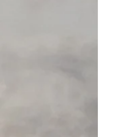
+2
HIKO Paddle float foam
€ 24,79
Aanbieding
was
€ 30,58
Bespaar
19%