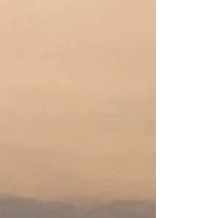
River Run, Freeride & River Play
River Run, Freeride & River Play
WIG - Hunter
WIG - Hunter
€ 2 959,50
Mijn account
Volg uw bestelling
Winkelmandje
Toon prijzen
EUR