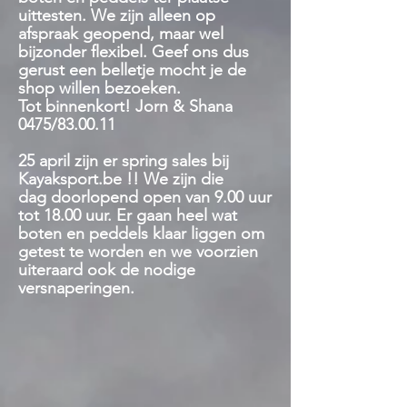
uittesten. We zijn alleen op
afspraak geopend, maar wel
bijzonder flexibel. Geef ons dus
gerust een belletje mocht je de
shop willen bezoeken.
Tot binnenkort! Jorn & Shana
0475/83.00.11
25 april zijn er spring sales bij
Kayaksport.be !! We zijn die
dag
doorlopend open van 9.00 uur
tot 18.00 uur. Er gaan heel wat
boten en peddels klaar liggen om
getest te worden en we voorzien
uiteraard ook de nodige
versnaperingen.
Kajak & Kano
Winkel
/
Kajak & Kano
Wij hebben heel wat verschillende modellen van P&H,
Pyranha, Venture, WIG en Zegul op stock, maar kunnen
uiteraard ook snel alle andere kajaks en kano's van deze
merken leveren.