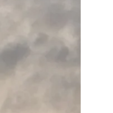
+4
+3
+2
NRS Kayak Tow Line
€ 53,72
Aanbieding
was
€ 57,81
Bespaar
7%
Laagste prijs in 30 dagen vóór korting: € 57,81
Op voorraad
Voeg meer toe
In winkelwagen
Naar checkout
Productgegevens
Be ready to help your paddling partner reach the final
destination with the NRS Kayak Tow Line. A tow system is
great to have when boating with kids or inexperienced
paddlers who may become fatigued during long paddles.
A durable 500-denier Cordura® bag stows the tow line. Also
features two pockets for additional storage, reflective tape