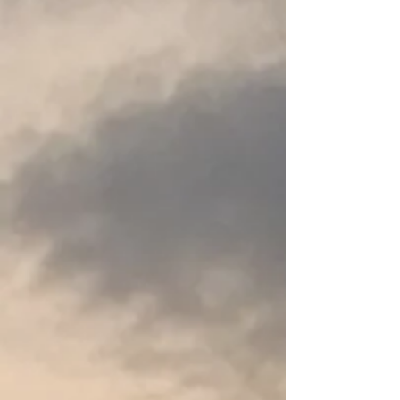
for added visibility, and a mesh bottom for quick drainage.
The Tow Line is designed for wearing around the wearer's
waist and adjusts to fit up to a 127 cm waist.
Includes A floating yellow polypropylene rope with a foam
float and heavy-duty plastic clip for easy attachment.
The rope is attached to the bungee cord with a stainless
metal ring to ease towing over high seas.
The bungee is secured to the waist band with a stainless
metal ring and heavy duty nylon webbing.
A sturdy 3.8 cm nylon belt with a quick release buckle is a
must for any tow system.
Not intended for use on whitewater rivers.
Meer weergeven
Deel dit product met je vrienden
Delen
Delen
Pinnen
NRS Kayak Tow Line
Mijn account
Volg uw bestelling
Winkelmandje
Toon prijzen
EUR