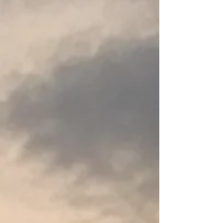
Productgegevens
Zeer kwalitatieve 3mm dikke wetsuit voor dames die dankzij
de extra ritssluiting zorgt voor extra comfort bij een
toiletbezoek.
Featuring our highest-quality interior and exterior fabrics, the
NRS Women's 3.0 Ultra Jane Wetsuit is unmatched in
paddling comfort, mobility and insulation.
3 mm high-stretch Terraprene neoprene insulation made
from limestone and recycled tires.
Titanium laminate adhesive reflects heat back to your body,
keeping you warmer.
Graphene, a graphite-based interior fabric, provides next-
level against-the-skin comfort. This quick-drying and wicking
fabric layer also provides added insulation.
Full-zip entry with a durable YKK® zipper and separate relief
zipper.
3 mm Eco SupraTex™ fabric reinforces the seat and knees.
2 mm high-stretch panels in the shoulders and behind the
knees for ultimate flexibility.
Glued and blind-stitched seams lie smooth against your skin
and slow the flow of water into the suit.
Finished edges using NRS Rashguard material for optimal
stretch.
Paddler's cut features generous armholes for maximum
range of motion.
Meer weergeven
Deel dit product met je vrienden
Delen
Delen
Pinnen
NRS - Women's 3.0 Ultra Jane Wetsuit
Mijn account
Volg uw bestelling
Winkelmandje
Toon prijzen
EUR