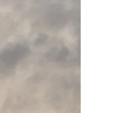
+8
+7
+6
+5
+4
+3
+2
NRS - Women's 3.0 Ultra Jane Wetsuit
€ 165,25
Aanbieding
was
€ 181,78
Bespaar
9%
Laagste prijs in 30 dagen vóór korting: € 181,78
Maat
Gelieve te kiezen
Op voorraad
Voeg meer toe
In winkelwagen
Naar checkout