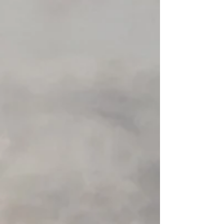
+4
+3
+2
Pyranha "Surfjet 2.0"
€ 603,31
Aanbieding
was
€ 644,63
Bespaar
6%
Laagste prijs in 30 dagen vóór korting: € 644,63
Kleur
Gelieve te kiezen
Op voorraad
Voeg meer toe
In winkelwagen
Naar checkout
Productgegevens
The SurfJet 2.0 is a family fun kayak; a surf machine; a
swimming platform; an all-round gateway to adventure.
Whether you're spending some time on the coast and want
to explore rock pools and ride the surf, or you're unwinding
inland and are looking for adventures on lakes and rivers,