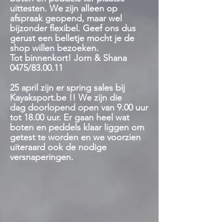
uittesten. We zijn alleen op
afspraak geopend, maar wel
bijzonder flexibel. Geef ons dus
gerust een belletje mocht je de
shop willen bezoeken.
Tot binnenkort! Jorn & Shana
0475/83.00.11
25 april zijn er spring sales bij
Kayaksport.be !! We zijn die
dag
doorlopend open van 9.00 uur
tot 18.00 uur. Er gaan heel wat
boten en peddels klaar liggen om
getest te worden en we voorzien
uiteraard ook de nodige
versnaperingen.
Winkel
/
Kajak & Kano
/
Sit-On-Top Kajaks