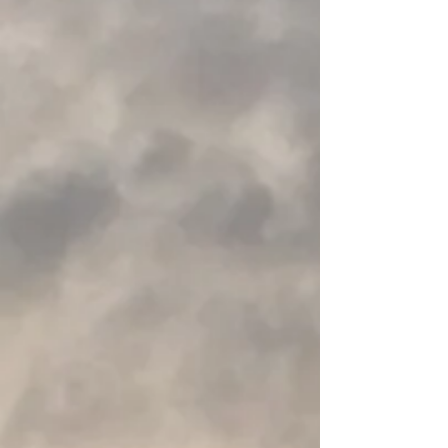
we guarantee the SurfJet 2.0 will put a smile on your face.
Not All Sit-on-Tops are Created Equal
Don't sell your adventures short by buying a cheaply
produced emulation of a tired, old design; get into the sport
at the cutting edge with a SurfJet 2.0 and set yourself up for
years of adventures to come, with the ability to make the
most of every second of them.
The SurfJet 2.0 Has a Range of Options to Suit Your
Unique Adventures:
Surf-Zone Backstrap
Deluxe Padded Seat with High Backrest
Surf-Zone Thigh Control Straps
Portage Wheel
One-Way Drainage Vent Plugs
Fish-on-Top Kit (including Flush Mount Rod Holder and
Tackle Box)
Paddle Park
Pod Hatch
Voor meer info over deze opties: gelieve ons persoonlijk te
contacteren!
Meer weergeven
Deel dit product met je vrienden
Delen
Delen
Pinnen
Pyranha "Surfjet 2.0"
Mijn account
Volg uw bestelling
Winkelmandje
Toon prijzen
EUR