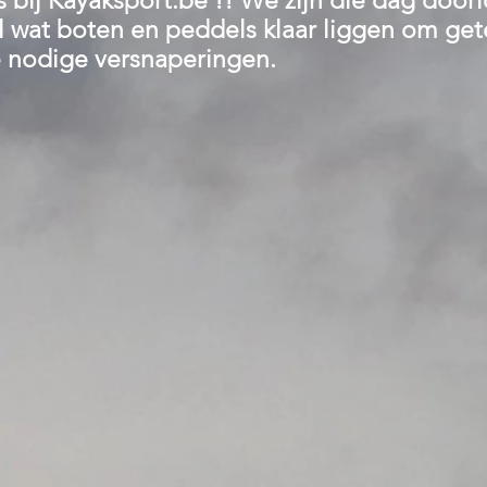
les bij Kayaksport.be !! We zijn die dag
doorl
el wat boten en peddels klaar liggen om ge
e nodige versnaperingen.