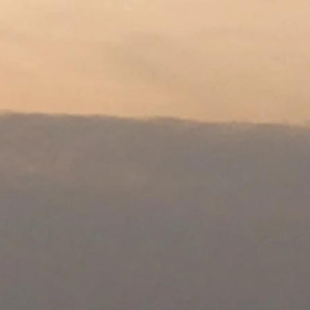
+2
Sleutelhanger Zeekajak
€ 7,40
Op voorraad
Voeg meer toe
In winkelwagen
Naar checkout
Productgegevens
Leuke zeekajak sleutelhanger!
Meer weergeven
Deel dit product met je vrienden
Delen
Delen
Pinnen
Sleutelhanger Zeekajak
Mijn account
Volg uw bestelling
Winkelmandje
Toon prijzen
EUR