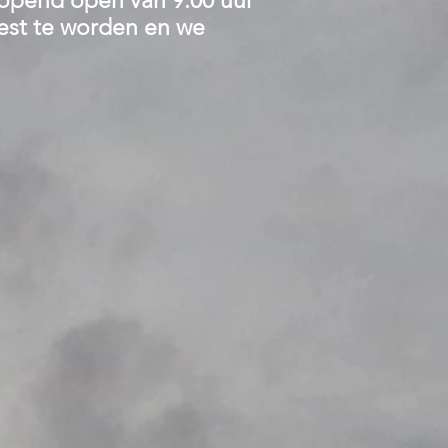
opend open van 9.00 uur
test te worden en we