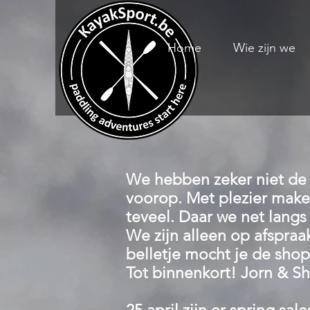
Home
Wie zijn we
We hebben zeker niet de g
voorop. Met plezier make
teveel. Daar we net langs
We zijn alleen op afspraa
belletje mocht je de sho
Tot binnenkort! Jorn & S