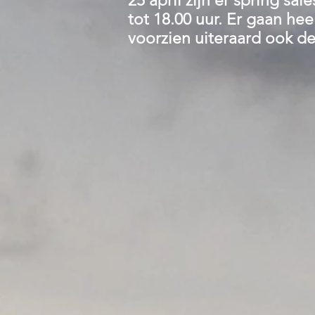
25 april zijn er spring sa
tot 18.00 uur. Er gaan he
voorzien uiteraard ook d
Winkel
/
Cadeautips