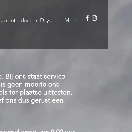
yak Introduction Days
More
 Bij ons staat service
 is geen moeite ons
s ter plaatse uittesten.
ef ons dus gerust een