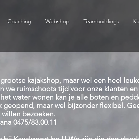
Coaching
Webshop
Teambuildings
Ka
rootse kajakshop, maar wel een heel leuke.
n we ruimschoots tijd voor onze klanten en
 het water wonen kan je alle boten en peddel
k geopend, maar wel bijzonder flexibel. Ge
p willen bezoeken.
hana 0475/83.00.11