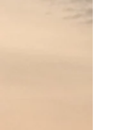
Adjustable O-Brace Harness conforms to the back of the
head to help keep the helmet safely positioned.
The Interconnect Retention System securely holds the
helmet in place under hydraulic forces. As the force of the
water pushes the helmet back, the interconnect system self-
adjusts to hold the helmet firmly in place.
A plush, breathable liner compresses and conforms for a
secure, comfortable fit.
Easily remove the liner to dry out, wash or replace.
The small visor delivers out-of-the-box sun shade.
WRSI stands for Whitewater Research and Safety
Institute, an organization founded to advance whitewater
safety awareness and technology.
Meer weergeven
Deel dit product met je vrienden
Delen
Delen
Pinnen
WRSI Trident Helm
Mijn account
Volg uw bestelling
Winkelmandje
Toon prijzen
EUR