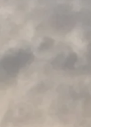
+7
+6
+5
+4
+3
+2
WRSI Trident Helm
€ 165,25
Aanbieding
was
€ 185,95
Bespaar
11%
Laagste prijs in 30 dagen vóór korting: € 185,95
Maat
Gelieve te kiezen
Kleur
Gelieve te kiezen
Op voorraad
Voeg meer toe