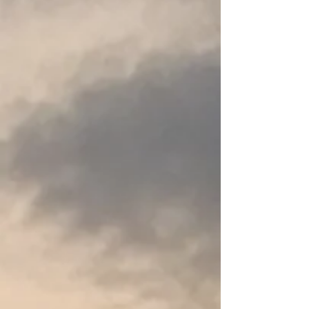
In winkelwagen
Naar checkout
Productgegevens
De WRSI Trident-helm combineert een duurzame koolstof-
composiet constructie met de veiligheidsnormen waar WRSI
bekend om staat. Met zijn strakke ontwerp en
minimalistische snavel geeft de Trident een beetje
persoonlijkheid aan de typische kajakhelm.
Een robuuste buitenschaal van koolstof-composiet wordt
gecombineerd met een voering van EVA-schuim en een
subschaal van polyurethaan om schokken effectief af te
voeren.
Het verstelbare O-Brace-harnas past zich aan de achterkant
van het hoofd aan om de helm veilig op zijn plaats te
houden.
Het Interconnect Retention System houdt de helm veilig op
zijn plaats onder hydraulische krachten. Terwijl de kracht van
het water de helm naar achteren duwt, past het
verbindingssysteem zichzelf aan om de helm stevig op zijn
plaats te houden.
Een zachte, ademende voering wordt samengedrukt en
vormt zich voor een veilige, comfortabele pasvorm.
Verwijder de voering eenvoudig om uit te drogen, te wassen
of te vervangen.
Het kleine vizier fungeert als zonnescherm.
WRSI staat voor Whitewater Research and Safety Institute,
een organisatie die is opgericht om het veiligheidsbewustzijn
en de technologie op het gebied van wildwaterveiligheid te
bevorderen.
The WRSI Trident Helmet combines durable carbon-
composite construction with the safety standards WRSI is
known for. With its sleek design and minimalist bill, the
Trident brings a little personality to the typical boater's
helmet.
A rugged carbon-composite outer shell combines with an
EVA foam liner and a polyurethane sub-shell to effectively
dissipate impacts.