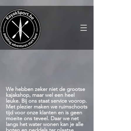
We hebben zeker niet de grootse
kajakshop, maar wel een heel
leuke. Bij ons staat service voorop.
Met plezier maken we ruimschoots
tijd voor onze klanten en is geen
moeite ons teveel. Daar we net
langs het water wonen kan je alle
boten en peddels ter plaatse